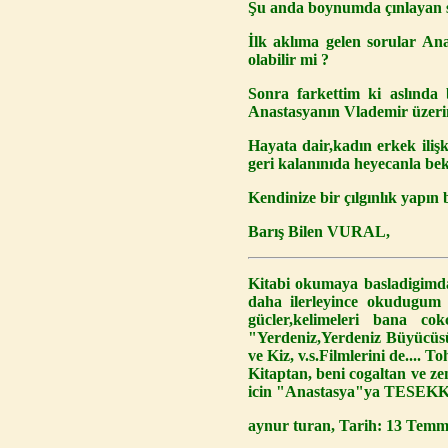
Şu anda boynumda çınlayan se
İlk aklıma gelen sorular An
olabilir mi ?
Sonra farkettim ki aslında
Anastasyanın Vlademir üzerind
Hayata dair,kadın erkek ilişk
geri kalanınıda heyecanla be
Kendinize bir çılgınlık yapın 
Barış Bilen VURAL,
Kitabi okumaya basladigimda,
daha ilerleyince okudugum 
gücler,kelimeleri bana cokc
"Yerdeniz,Yerdeniz Büyücüsü,
ve Kiz, v.s.Filmlerini de.... T
Kitaptan, beni cogaltan ve ze
icin "Anastasya"ya TESEKK
aynur turan, Tarih: 13 Temm