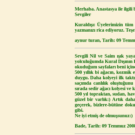
Merhaba. Anastasya ile ilgil
Sevgiler
Kuraldışı: Üyelerimizin tüm
yazmanızı rica ediyoruz. Teşe
aynur turan, Tarih: 09 Tem
Sevgili Nil ve Saim ışık ya
yolculuğumda Kural Dışının k
okuduğum sayfaları beni için
500 yıllık bi ağacın, kozmik
duygu. Daha kolyeyi ilk taktı
saçımda canlılık oluştuğun
sırada sedir ağacı kolyesi ve 
500 yıl topraktan, sudan, ha
güzel bir varlık:) Artık dah
geçerek, bizlere-bütüne dokun
gibi.
Ne iyi etmiş de olmuşsunuz:)
Bade, Tarih: 09 Temmuz 200