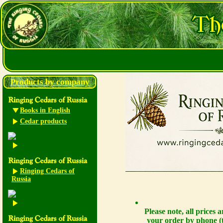
Products by company
Books in English
Cedar products
Ringing Cedars of
Russia
Please note, all prices
your order by phone (