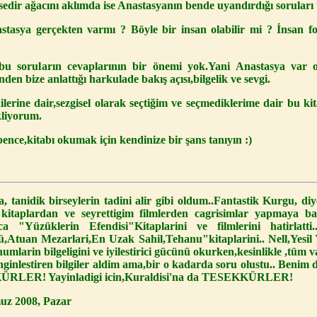
dir ağacını aklımda ise Anastasyanın bende uyandırdığı soruları
astasya gerçekten varmı ? Böyle bir insan olabilir mi ? İnsan f
 bu soruların cevaplarının bir önemi yok.Yani Anastasya var 
en bize anlattığı harkulade bakış açısı,bilgelik ve sevgi.
ilerine dair,sezgisel olarak seçtiğim ve seçmediklerime dair bu 
kliyorum.
bence,kitabı okumak için kendinize bir şans tanıyın :)
 tanidik birseylerin tadini alir gibi oldum..Fantastik Kurgu, d
kitaplardan ve seyrettigim filmlerden cagrisimlar yapmaya bas
a "Yüzüklerin Efendisi"Kitaplarini ve filmlerini hatirlatti.
Atuan Mezarlari,En Uzak Sahil,Tehanu"kitaplarini.. Nell,Yesil Yol
ohumlarin bilgeligini ve iyilestirici gücünü okurken,kesinlikle ,tüm 
nginlestiren bilgiler aldim ama,bir o kadarda soru olustu.. Benim 
ÜRLER! Yayinladigi icin,Kuraldisi'na da TESEKKÜRLER!
uz 2008, Pazar