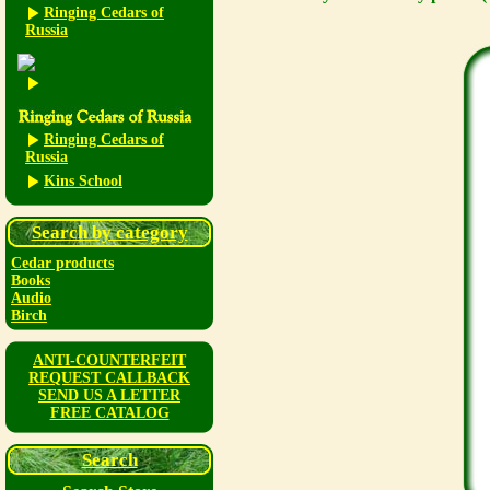
Ringing Cedars of
Russia
Ringing Cedars of
Russia
Kins School
Search by category
Cedar products
Books
Audio
Birch
ANTI-COUNTERFEIT
REQUEST CALLBACK
SEND US A LETTER
FREE CATALOG
Search