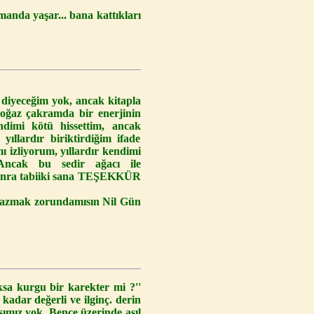
manda yaşar... bana kattıkları
r diyeceğim yok, ancak kitapla
boğaz çakramda bir enerjinin
dimi kötü hissettim, ancak
ıllardır biriktirdiğim ifade
 izliyorum, yıllardır kendimi
Ancak bu sedir ağacı ile
 sonra tabiiki sana TEŞEKKÜR
yazmak zorundamısın Nil Gün
ksa kurgu bir karekter mi ?''
kadar değerli ve ilginç. derin
sımız yok. Bence üzerinde asıl