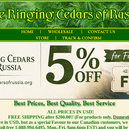
ALL PRICES IN USD!
FREE SHIPPING after $200.00!! (For products only,
Domesti
 are in USD, but as a special Favour to our Canadian customers, we o
toll free 1-888-994-6495, Mon.-Fri. 9am-6pm EST) and you will be