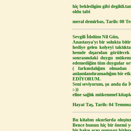
hiç bekledigim gibi degildi.t
oldu tabi
meral demirbas, Tarih: 08 T
Sevgili İdolüm Nil Gün,
Anastasya'yı bir solukta biti
hediye gelen kolyeyi taktık
hemde dışarıdan görülecek
sonrasındaki duygu mükemmel
edemediğim tüm duygular orta
( farkındalığım olmadan
anlamlandıramadığım bir etk
EDİYORUM.
Seni seviyorum, şu anda da
:-))
eline sağlık mükemmel kitapla
Hayat Taş, Tarih: 04 Temmu
Bu kitabın okurlarda oluştur
Bence bunun hiç bir önemi yok
bir bakış açısı sunuyor bizle