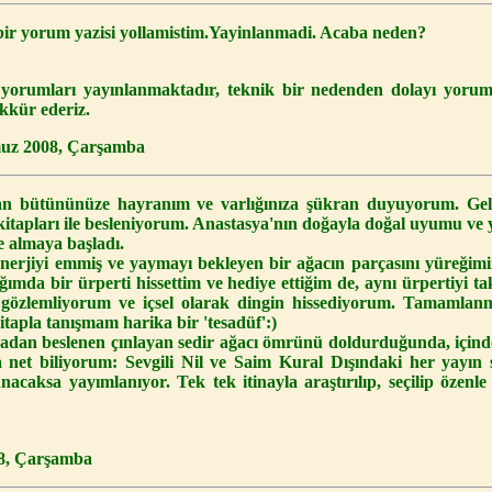
i bir yorum yazisi yollamistim.Yayinlanmadi. Acaba neden?
 yorumları yayınlanmaktadır, teknik bir nedenden dolayı yoru
kkür ederiz.
muz 2008, Çarşamba
yan bütününüze hayranım ve varlığınıza şükran duyuyorum. Gel
itapları ile besleniyorum. Anastasya'nın doğayla doğal uyumu ve 
e almaya başladı.
 enerjiyi emmiş ve yaymayı bekleyen bir ağacın parçasını yüreğim
ğımda bir ürperti hissettim ve hediye ettiğim de, aynı ürpertiyi ta
u gözlemliyorum ve içsel olarak dingin hissediyorum. Tamamla
kitapla tanışmam harika bir 'tesadüf':)
vadan beslenen çınlayan sedir ağacı ömrünü doldurduğunda, içinde
a net biliyorum: Sevgili Nil ve Saim Kural Dışındaki her yayın 
acaksa yayımlanıyor. Tek tek itinayla araştırılıp, seçilip özenl
8, Çarşamba