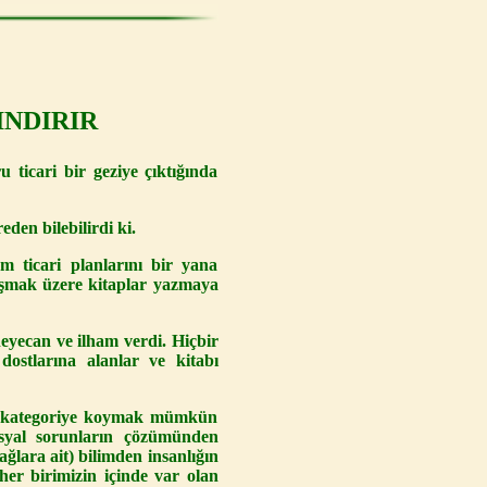
INDIRIR
 ticari bir geziye çıktığında
den bilebilirdi ki.
 ticari planlarını bir yana
laşmak üzere kitaplar yazmaya
eyecan ve ilham verdi. Hiçbir
dostlarına alanlar ve kitabı
ir kategoriye koymak mümkün
osyal sorunların çözümünden
ğlara ait) bilimden insanlığın
 her birimizin içinde var olan