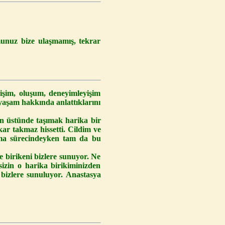
munuz bize ulaşmamış, tekrar
işim, oluşum, deneyimleyişim
yaşam hakkında anlattıklarını
in üstünde taşımak harika bir
kar takmaz hissetti. Cildim ve
nma sürecindeyken tam da bu
 birikeni bizlere sunuyor. Ne
sizin o harika birikiminizden
e bizlere sunuluyor. Anastasya