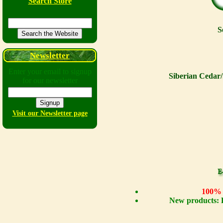
Search Store
S
Newsletter
Enter your email to signup
Siberian Cedar/
for our newsletter
Visit our Newsletter page
100% n
New products: 