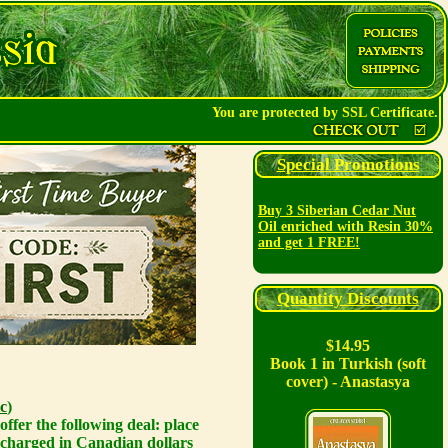
You are protected by SSL Certificate.
Special Promotions
Buy 3 Siberian Cedar Nut
Oil enriched with Resin 30%
and get 1 FREE!
Quantity Discounts
$14.95
Book 1 in Turkish (soft
cover) - Anastasya
c
)
ffer the following deal: place
 charged in Canadian dollars