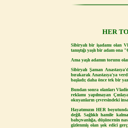
HER TO
Sibiryalı bir işadamı olan V
tanıştığı yaşlı bir adam ona "Ç
Ama yaşlı adamın torunu olan 
Sibiryalı Şaman Anastasya'
bırakarak Anastasya'ya verdi
başladı; daha önce tek bir ya
Bundan sonra olanları Vladim
reklamı yapılmayan Çınlayan
okuyanların çevresindeki ins
Hayatımızın HER boyutunda 
değil. Sağlıklı hamile kal
bahçıvanlığa, düşüncenin nası
gizlenmiş olan şok edici gerç