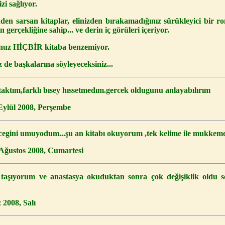
zi sağlıyor.
nden sarsan kitaplar, elinizden bırakamadığınız sürükleyici bir ro
n gerçekliğine sahip... ve derin iç görüleri içeriyor.
nuz HİÇBİR kitaba benzemiyor.
 de başkalarına söyleyeceksiniz...
taktım,farklı bısey hıssetmedım.gercek oldugunu anlayabılırım
ylül 2008, Perşembe
kecegini umuyodum...şu an kitabı okuyorum ,tek kelime ile mukkeme
 Ağustos 2008, Cumartesi
 taşıyorum ve anastasya okuduktan sonra çok değişiklik oldu s
 2008, Salı