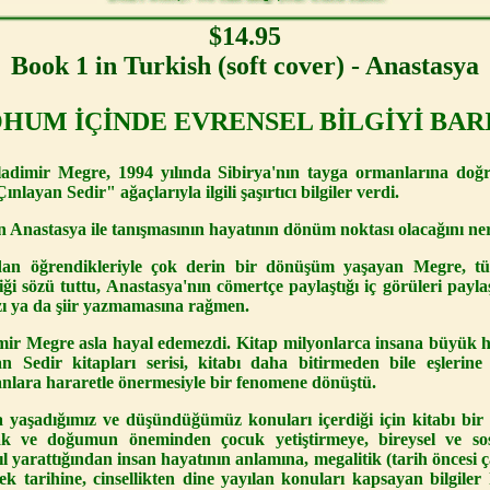
$14.95
Book 1 in Turkish (soft cover) - Anastasya
HUM İÇİNDE EVRENSEL BİLGİYİ BAR
ladimir Megre, 1994 yılında Sibirya'nın tayga ormanlarına doğru
ınlayan Sedir" ağaçlarıyla ilgili şaşırtıcı bilgiler verdi.
Anastasya ile tanışmasının hayatının dönüm noktası olacağını nere
dan öğrendikleriyle çok derin bir dönüşüm yaşayan Megre, tüm
ği sözü tuttu, Anastasya'nın cömertçe paylaştığı iç görüleri pay
zı ya da şiir yazmamasına rağmen.
ir Megre asla hayal edemezdi. Kitap milyonlarca insana büyük h
 Sedir kitapları serisi, kitabı daha bitirmeden bile eşlerine 
anlara hararetle önermesiyle bir fenomene dönüştü.
yaşadığımız ve düşündüğümüz konuları içerdiği için kitabı b
mak ve doğumun öneminden çocuk yetiştirmeye, bireysel ve s
l yarattığından insan hayatının anlamına, megalitik (tarih öncesi ça
ek tarihine, cinsellikten dine yayılan konuları kapsayan bilgiler