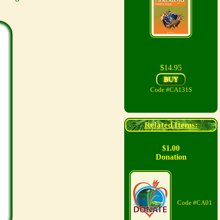
$14.95
Code #CA131S
Related Items:
$1.00
Donation
Code #CA01