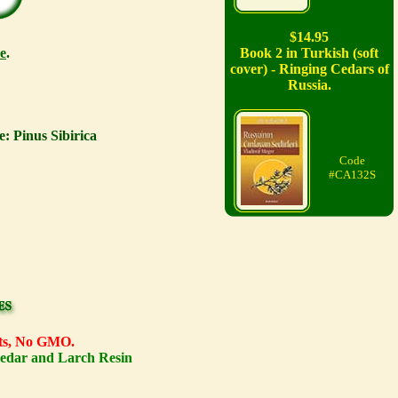
$14.95
e
.
Book 2 in Turkish (soft
cover) - Ringing Cedars of
Russia.
: Pinus Sibirica
Code
#CA132S
ents, No GMO.
Cedar and Larch Resin