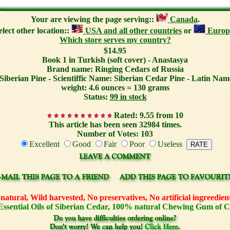
Your are viewing the page serving::
Canada
.
elect other location::
USA and all other countries
or
Europ
Which store serves my country?
$14.95
Book 1 in Turkish (soft cover) - Anastasya
Brand name: Ringing Cedars of Russia
Siberian Pine - Scientiffic Name: Siberian Cedar Pine - Latin Name
weight: 4.6 ounces = 130 grams
Status:
99 in stock
Rated: 9.55 from 10
This article has been seen 32984 times.
Number of Votes: 103
Excellent
Good
Fair
Poor
Useless
atural, Wild harvested, No preservatives, No artificial ingreedi
Essential Oils of Siberian Cedar, 100% natural Chewing Gum of 