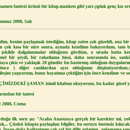
amamen fantezi ürünü bir kitap.manken gibi yarı çıplak genç kız or
emmuz 2008, Salı
rdim, benim paylaşmak istediğim, kitap zaten çok güzeldi, ona bi
tan çok kısa bir süre sonra, aynada kendime bakıyordum, tam 
 şekilde dalgalanmalar olduğunu gördüm, o sırada hatta ken
 bir şeydi, bir rahatlama hissi, daha sonrasında ise, sanki y
ya çıktı ve yaklaşık 20 gündür bu bastırmış olduğum duygularımı
 önce ) diğer canlılardan ayrı olduğumu düşünüyordum.
ileşim yaşıyorum, bunu hayatıma çektiğim için önce kendime ve
 İÇİMİZDEKİ ŞAMAN isimli kitabını okuyorum, bu kadar güzel 
rından bir tanesi
z 2008, Cuma
duğu ilk soru şu: ''Acaba Anastasya gerçek bir karekter mi, yo
... Çünkü kitapta paylaşılan bilgiler, bu soruyu önemsiz kılacak 
re. İnsan-doğa bağlantısını çok saf bir dille anlatmış, anlamama şan